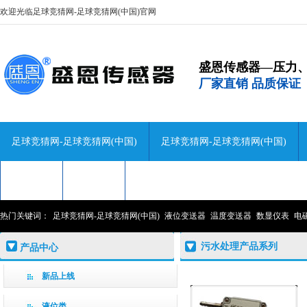
欢迎光临足球竞猜网-足球竞猜网(中国)官网
盛恩传感器—压力
厂家直销 品质保证
足球竞猜网-足球竞猜网(中国)
足球竞猜网-足球竞猜网(中国)
技术咨询
关于盛恩
联系盛恩
热门关键词：
足球竞猜网-足球竞猜网(中国)
液位变送器
温度变送器
数显仪表
电
污水处理产品系列
产品中心
新品上线
液位类