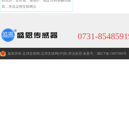
的优势，造价低、免维护、稳定性和准确性能
高，并且运用互联网云
0731-8548591
版权所有 足球竞猜网-足球竞猜网(中国)
营业执照
备案号：湘ICP备13007086号