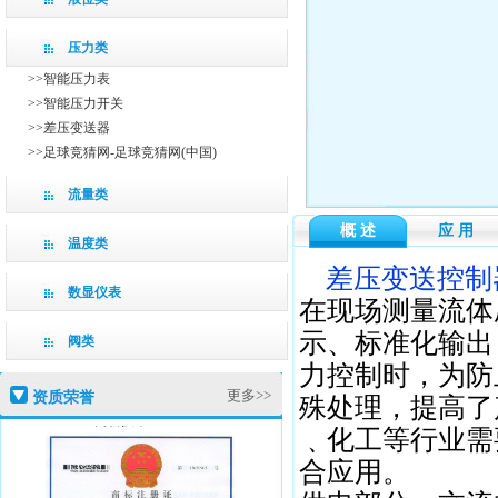
压力类
>>智能压力表
>>智能压力开关
>>差压变送器
>>足球竞猜网-足球竞猜网(中国)
流量类
概 述
应 用
温度类
差压变送控制
数显仪表
在现场测量流体
示、标准化输出
阀类
力控制时，为防
更多>>
资质荣誉
殊处理，提高了
高新技术企业证
﹑化工等行业需
合应用。