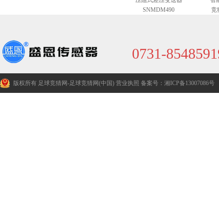
压阻式差压变送器
智
SNMDM490
竞
0731-8548591
版权所有 足球竞猜网-足球竞猜网(中国)
营业执照
备案号：湘ICP备13007086号