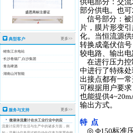
供电部分：交流
部分供电。也可
盛恩商标注册证
信号部分：被
片，膜片形变引
化。当恒流源供
更多>>
典型客户
转换成毫伏信号
·鲤鱼江水电站
较电路、输出电
高新技术企业证
·长沙卷烟厂,白沙集团
在进行压力控
·青岛啤酒
中进行了特殊处
·湖南山河智能
出接点都有一常
可根据用户要求
盛恩商标注册证
也能提供4~20m
输出方式。
更多>>
服务与支持
微液体流量计在水工业行业中的应
特 点
流量计应用于生活与生产中的诸多方面，例
◎ Φ150标准
如：流量计仪表是过程自动化仪表与装置中的