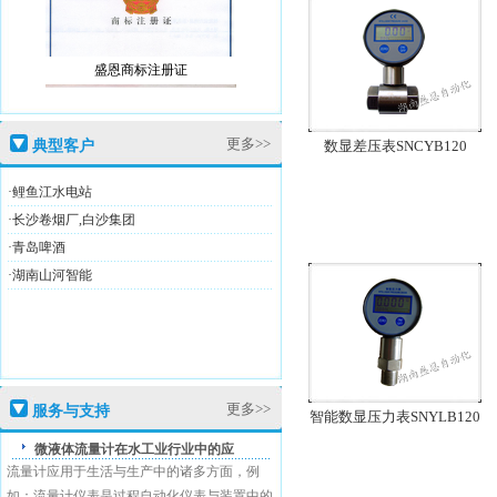
盛恩商标注册证
更多>>
典型客户
数显差压表SNCYB120
·鲤鱼江水电站
·长沙卷烟厂,白沙集团
高新技术企业证
·青岛啤酒
·湖南山河智能
盛恩商标注册证
更多>>
服务与支持
智能数显压力表SNYLB120
微液体流量计在水工业行业中的应
流量计应用于生活与生产中的诸多方面，例
如：流量计仪表是过程自动化仪表与装置中的