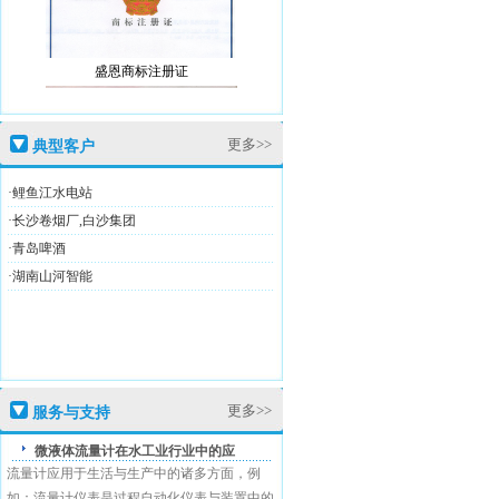
盛恩商标注册证
更多>>
典型客户
·鲤鱼江水电站
·长沙卷烟厂,白沙集团
高新技术企业证
·青岛啤酒
·湖南山河智能
盛恩商标注册证
更多>>
服务与支持
微液体流量计在水工业行业中的应
流量计应用于生活与生产中的诸多方面，例
如：流量计仪表是过程自动化仪表与装置中的