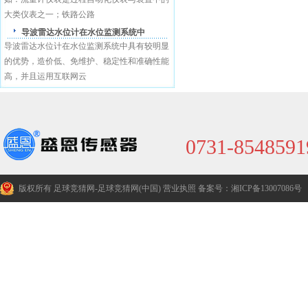
大类仪表之一；铁路公路
导波雷达水位计在水位监测系统中
导波雷达水位计在水位监测系统中具有较明显
的优势，造价低、免维护、稳定性和准确性能
高，并且运用互联网云
0731-8548591
版权所有 足球竞猜网-足球竞猜网(中国)
营业执照
备案号：湘ICP备13007086号