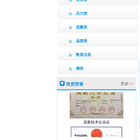
压力类
流量类
温度类
数显仪表
阀类
更多>>
资质荣誉
高新技术企业证