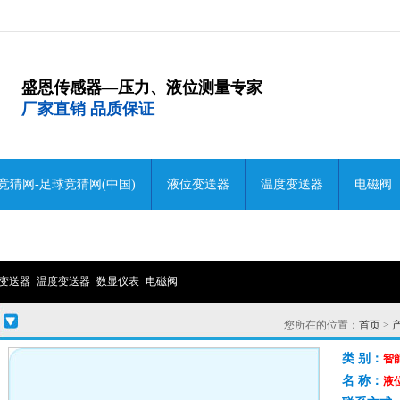
盛恩传感器—压力、液位测量专家
厂家直销 品质保证
竞猜网-足球竞猜网(中国)
液位变送器
温度变送器
电磁阀
变送器
温度变送器
数显仪表
电磁阀
您所在的位置：
首页
>
类 别：
智
名 称：
液位