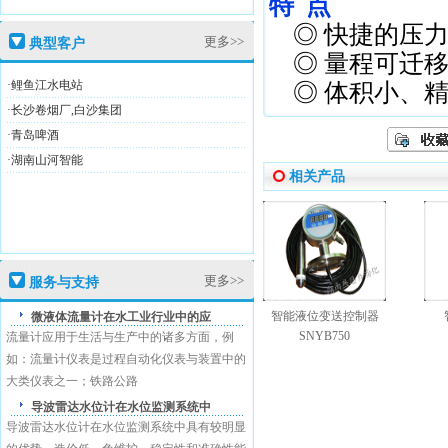
特 点
◎ 快捷的压力
更多>>
典型客户
盛恩商标注册证
◎ 量程可迁移
·鲤鱼江水电站
◎ 体积小、精
·长沙卷烟厂,白沙集团
·青岛啤酒
·湖南山河智能
相关产品
高新技术企业证
更多>>
服务与支持
盛恩商标注册证
智能液位变送控制器
微液体流量计在水工业行业中的应
SNYB750
流量计应用于生活与生产中的诸多方面，例
如：流量计仪表是过程自动化仪表与装置中的
大类仪表之一；铁路公路
导波雷达水位计在水位监测系统中
导波雷达水位计在水位监测系统中具有较明显