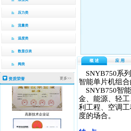
压力类
流量类
温度类
数显仪表
概 述
应 用
阀类
SNYB750
更多>>
资质荣誉
智能单片机组合
SNYB750
金、能源、轻工
利工程、空调工
高新技术企业证
度的场合。