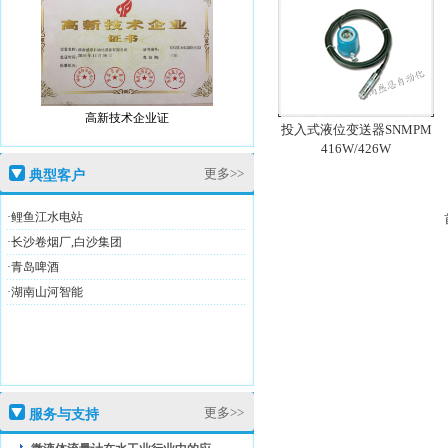
高新技术企业证
投入式液位变送器SNMPM
416W/426W
更多>>
典型客户
·鲤鱼江水电站
盛恩商标注册证
·长沙卷烟厂,白沙集团
·青岛啤酒
·湖南山河智能
高新技术企业证
更多>>
服务与支持