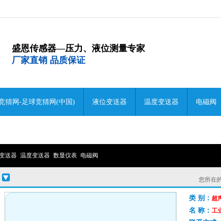
盛恩传感器—压力、液位测量专家
厂家直销 品质保证
竞猜网-足球竞猜网(中国)
液位变送器
温度变送器
电磁阀
变送器
温度变送器
数显仪表
电磁阀
您所在
类 别：
超
名 称：
工