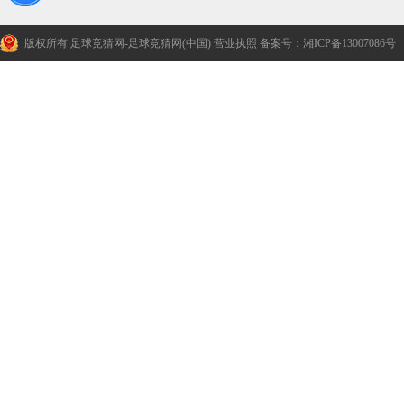
版权所有 足球竞猜网-足球竞猜网(中国)
营业执照
备案号：湘ICP备13007086号