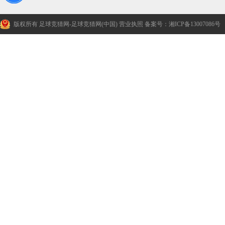
版权所有 足球竞猜网-足球竞猜网(中国)
营业执照
备案号：湘ICP备13007086号