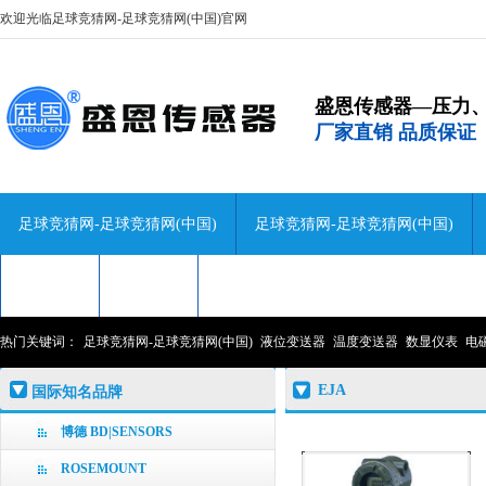
欢迎光临足球竞猜网-足球竞猜网(中国)官网
盛恩传感器—压力
厂家直销 品质保证
足球竞猜网-足球竞猜网(中国)
足球竞猜网-足球竞猜网(中国)
技术咨询
关于盛恩
联系盛恩
热门关键词：
足球竞猜网-足球竞猜网(中国)
液位变送器
温度变送器
数显仪表
电
EJA
国际知名品牌
博德 BD|SENSORS
ROSEMOUNT